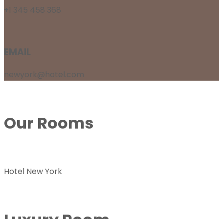
+1 345 458 368
EMAIL
newyork@hotel.com
Our
Rooms
Hotel New York