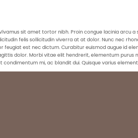
ivamus sit amet tortor nibh. Proin congue lacinia arcu a sus
icitudin felis sollicitudin viverra at at dolor. Nunc nec rh
r feugiat est nec dictum. Curabitur euismod augue id ele
sagittis dolor. Morbi vitae elit hendrerit, elementum puru
 ut condimentum mi, ac blandit dui. Quisque varius element