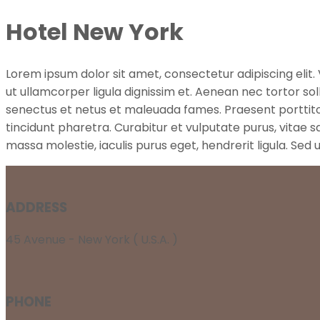
Hotel New York
L
orem ipsum dolor sit amet, consectetur adipiscing elit. V
ut ullamcorper ligula dignissim et. Aenean nec tortor soll
senectus et netus et maleuada fames. Praesent porttito
tincidunt pharetra. Curabitur et vulputate purus, vitae 
massa molestie, iaculis purus eget, hendrerit ligula. Sed
ADDRESS
45 Avenue - New York ( U.S.A. )
PHONE