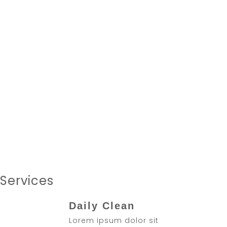
Details
Hotel
LOCATION
Max 5 Adults
PEOPLE
Included
BREAKFAST
07:30 - 10:30
TIMING
Services
Daily Clean
Lorem ipsum dolor sit