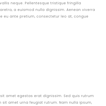
allis neque. Pellentesque tristique fringilla
retra, a euismod nulla dignissim. Aenean viverra
se eu ante pretium, consectetur leo at, congue
DAILY SANITATION
, sit amet egestas erat dignissim. Sed quis rutrum
sem sit amet urna feugiat rutrum. Nam nulla ipsum,