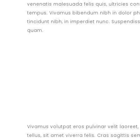
venenatis malesuada felis quis, ultricies conv
tempus. Vivamus bibendum nibh in dolor pha
tincidunt nibh, in imperdiet nunc. Suspendis
quam.
ROOM SERVICE
Vivamus volutpat eros pulvinar velit laoreet
tellus, sit amet viverra felis. Cras sagittis 