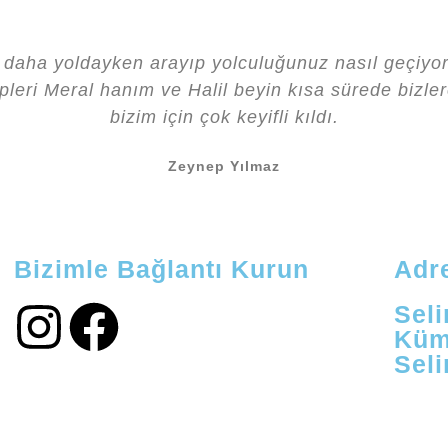
n daha yoldayken arayıp yolculuğunuz nasıl geçiyo
leri Meral hanım ve Halil beyin kısa sürede bizlere 
bizim için çok keyifli kıldı.
Zeynep Yılmaz
Bizimle Bağlantı Kurun
Adr
Sel
Küm
Sel