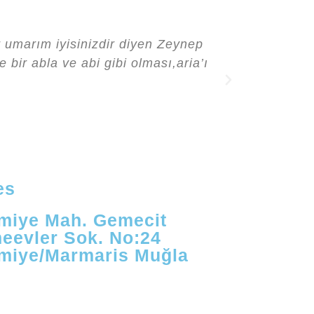
r umarım iyisinizdir diyen Zeynep
Aria Selim
bir abla ve abi gibi olması,aria’ı
doğ
es
imiye Mah. Gemecit
eevler Sok. No:24
imiye/Marmaris Muğla